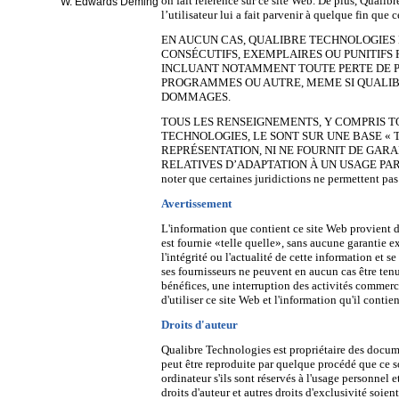
on fait référence sur ce site Web. De plus, Qualibre
W. Edwards Deming
l’utilisateur lui a fait parvenir à quelque fin que c
EN AUCUN CAS, QUALIBRE TECHNOLOGIES 
CONSÉCUTIFS, EXEMPLAIRES OU PUNITIFS R
INCLUANT NOTAMMENT TOUTE PERTE DE PR
PROGRAMMES OU AUTRE, MEME SI QUALI
DOMMAGES.
TOUS LES RENSEIGNEMENTS, Y COMPRIS 
TECHNOLOGIES, LE SONT SUR UNE BASE « 
REPRÉSENTATION, NI NE FOURNIT DE GARA
RELATIVES D’ADAPTATION À UN USAGE PAR
noter que certaines juridictions ne permettent pas l
Avertissement
L'information que contient ce site Web provient d
est fournie «telle quelle», sans aucune garantie e
l'intégrité ou l'actualité de cette information et 
ses fournisseurs ne peuvent en aucun cas être te
bénéfices, une interruption des activités commercia
d'utiliser ce site Web et l'information qu'il cont
Droits d'auteur
Qualibre Technologies est propriétaire des documen
peut être reproduite par quelque procédé que ce so
ordinateur s'ils sont réservés à l'usage personnel
droits d'auteur et autres droits d'exclusivité soien